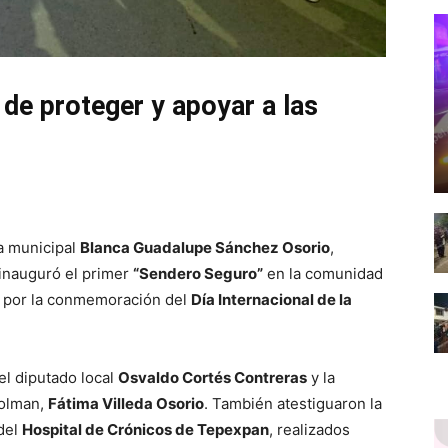
e proteger y apoyar a las
a municipal
Blanca Guadalupe Sánchez Osorio
,
 inauguró el primer
“Sendero Seguro”
en la comunidad
s por la conmemoración del
Día Internacional de la
l diputado local
Osvaldo Cortés Contreras
y la
colman,
Fátima Villeda Osorio
. También atestiguaron la
del
Hospital de Crónicos de Tepexpan
, realizados