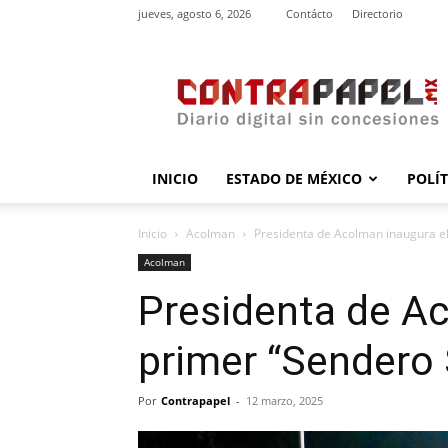
jueves, agosto 6, 2026
Contácto
Directorio
contrapapel.mx
INICIO
ESTADO DE MÉXICO
POLÍ
Inicio
Acolman
Presidenta de Acolman inaugura e
Acolman
Presidenta de Ac
primer “Sendero
Por
Contrapapel
-
12 marzo, 2025