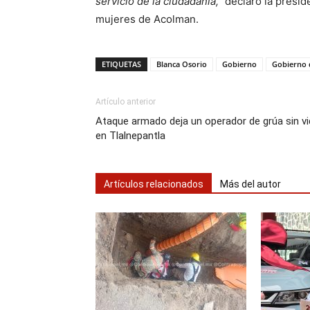
servicio de la ciudadanía,”
declaró la preside
mujeres de Acolman.
ETIQUETAS
Blanca Osorio
Gobierno
Gobierno 
Artículo anterior
Ataque armado deja un operador de grúa sin v
en Tlalnepantla
Artículos relacionados
Más del autor