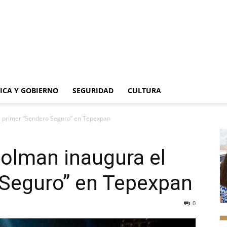
TICA Y GOBIERNO
SEGURIDAD
CULTURA
l primer “Sendero Seguro” en Tepexpan
olman inaugura el
 Seguro” en Tepexpan
0