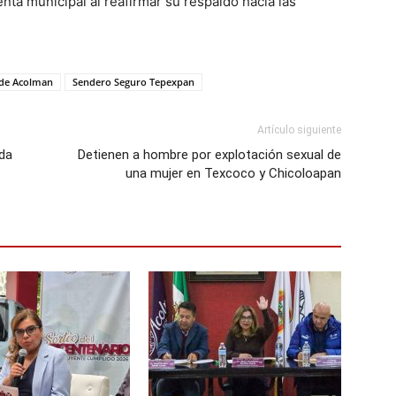
nta municipal al reafirmar su respaldo hacia las
de Acolman
Sendero Seguro Tepexpan
Artículo siguiente
ida
Detienen a hombre por explotación sexual de
una mujer en Texcoco y Chicoloapan