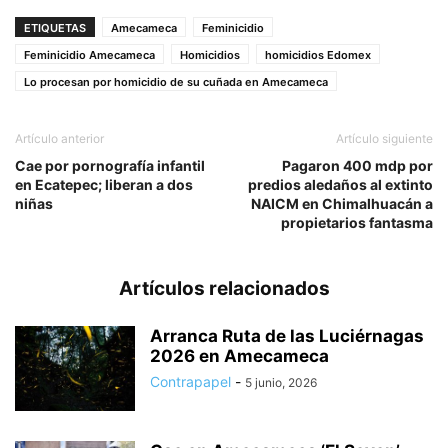
ETIQUETAS
Amecameca
Feminicidio
Feminicidio Amecameca
Homicidios
homicidios Edomex
Lo procesan por homicidio de su cuñada en Amecameca
Artículo anterior
Artículo siguiente
Cae por pornografía infantil
Pagaron 400 mdp por
en Ecatepec; liberan a dos
predios aledaños al extinto
niñas
NAICM en Chimalhuacán a
propietarios fantasma
Artículos relacionados
Arranca Ruta de las Luciérnagas
2026 en Amecameca
Contrapapel
-
5 junio, 2026