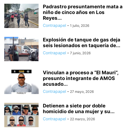
HUIXQUILUCAN
INTERNACIONAL
ISIDRO FABELA
IXTAPALUCA
Padrastro presuntamente mata a
niño de cinco años en Los
IXTAPAN DE LA SAL
IXTLAHUACA
JALTENCO
JILOTEPEC
Reyes...
JILOTZINGO
JIQUIPILCO
JOCOTITLÁN
JOCOTZINGO
Contrapapel
-
1 julio, 2026
JUCHITEPEC
LA PAZ
LEGISLATURA
LERMA
MALINALCO
MELCHOR OCAMPO
METEPEC
MONTERREY
MORELOS
Explosión de tanque de gas deja
NACIONAL
NAUCÁLPAN
NEXTLALPAN
NEZAHUALCÓYOTL
seis lesionados en taquería de...
NICOLÁS ROMERO
NOPALTEPEC
OCOYOACAC
OCUILAN
Contrapapel
-
7 junio, 2026
OTUMBA
OTZOLOTEPEC
OZUMBA
PAPALOTLA
POLÍTICA
POLOTITLÁN
SALUD
SAN JOSÉ DEL RINCÓN
SAN MARTÍN DE LAS PIRÁMIDES
Vinculan a proceso a “El Mauri”,
SAN MATEO ATENCO
SEGURIDAD
presunto integrante de AMOS
SIN CATEGORÍA
SOYANIQUILPAN
TECÁMAC
TECNOLOGÍA
acusado...
TEJUPILCO
TEMAMATLA
TEMASCALAPA
TEMASCALCINGO
Contrapapel
-
27 mayo, 2026
TEMASCALTEPEC
TEMOAYA
TENANCINGO
TENANGO DEL AIRE
Detienen a siete por doble
homicidio de una mujer y su...
Contrapapel
-
22 marzo, 2026