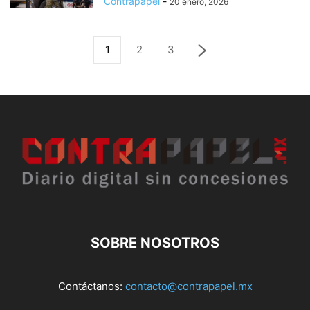
Contrapapel
-
20 enero, 2026
1
2
3
SOBRE NOSOTROS
Contáctanos:
contacto@contrapapel.mx