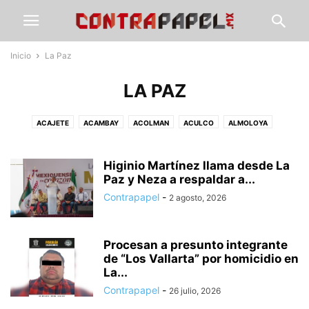
Inicio
La Paz
LA PAZ
ACAJETE
ACAMBAY
ACOLMAN
ACULCO
ALMOLOYA
ÁLVARO OBREGÓN
AMANALCO
AMEALCO
AMECAMECA
APAXCO
ATENCO
ATIZAPÁN
ATLACOMULCO
ATLAUTLA
AXAPUSCO
Higinio Martínez llama desde La
AZCAPOTZALCO
CALIMAYA
Paz y Neza a respaldar a...
CALPULALPAN
CDMX
CHALCO
CHAPA DE MOTA
CHAPINGO
CHIAUTLA
CHICOLOAPAN
Contrapapel
-
2 agosto, 2026
CHICONCUAC
CHIMALHUACÁN
CLIMA
COACALCO
COATEPEC DE HARINAS
COCOTITLÁN
COYOTEPEC
CUAUTITLÁN
Procesan a presunto integrante
CUAUTITLÁN IZCALLI
CUAUTLA
CULTURA
DEPORTE
ECATEPEC
de “Los Vallarta” por homicidio en
ECATZINGO
EDUCACIÓN
ELECCIÓN ESTADO DE MÉXICO
La...
ELECCIONES EDOMEX
ESTADO DE MÉXICO
GOBIERNO
GUERRERO
Contrapapel
-
26 julio, 2026
GUSTAVO A. MADERO
HIDALGO
HUEHUETOCA
HUEYPOXTLA