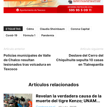
ETIQUETAS
Cdmx
Claudia Sheinbaum
Corona Capital
Covid-19
Fórmula 1
Pandemia
Artículo anterior
Artículo siguiente
Policías municipales de Valle
Deslave del Cerro del
de Chalco resultan
Chiquihuite sepulta 10 casas
lesionados tras volcadura en
en Tlalnepantla
Texcoco
Artículos relacionados
Revelan la verdadera causa de la
muerte del tigre Kenzo; UNAM...
Contrapapel
-