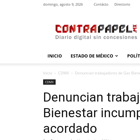
domingo, agosto 9, 2026
Contácto
Directorio
contrapapel.mx
INICIO
ESTADO DE MÉXICO
POLÍ
Inicio
CDMX
Denuncian trabajadores de Gas Bien
CDMX
Denuncian traba
Bienestar incum
acordado