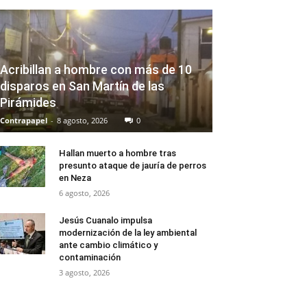
Acribillan a hombre con más de 10
disparos en San Martín de las
Pirámides
Contrapapel
-
8 agosto, 2026
0
Hallan muerto a hombre tras
presunto ataque de jauría de perros
en Neza
6 agosto, 2026
Jesús Cuanalo impulsa
modernización de la ley ambiental
ante cambio climático y
contaminación
3 agosto, 2026