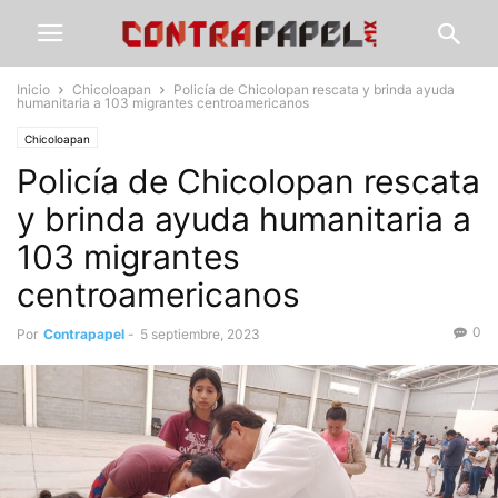
Inicio
Chicoloapan
Policía de Chicolopan rescata y brinda ayuda
humanitaria a 103 migrantes centroamericanos
Chicoloapan
Policía de Chicolopan rescata
y brinda ayuda humanitaria a
103 migrantes
centroamericanos
0
Por
Contrapapel
-
5 septiembre, 2023