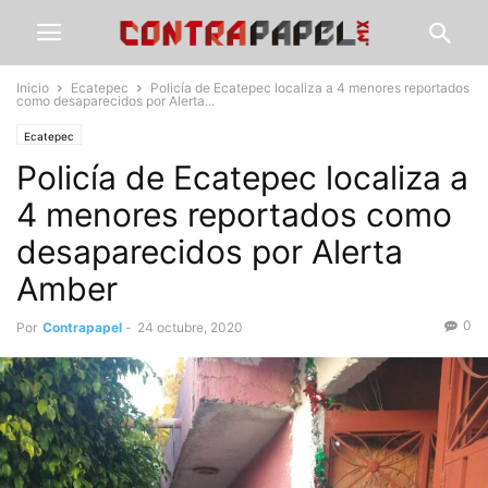
Inicio
Ecatepec
Policía de Ecatepec localiza a 4 menores reportados
como desaparecidos por Alerta...
Ecatepec
Policía de Ecatepec localiza a
4 menores reportados como
desaparecidos por Alerta
Amber
0
Por
Contrapapel
-
24 octubre, 2020