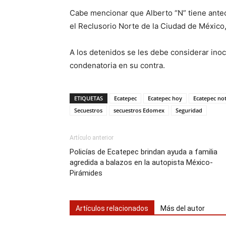
Cabe mencionar que Alberto “N” tiene ante
el Reclusorio Norte de la Ciudad de México
A los detenidos se les debe considerar ino
condenatoria en su contra.
ETIQUETAS
Ecatepec
Ecatepec hoy
Ecatepec not
Secuestros
secuestros Edomex
Seguridad
Artículo anterior
Policías de Ecatepec brindan ayuda a familia
agredida a balazos en la autopista México-
Pirámides
Artículos relacionados
Más del autor