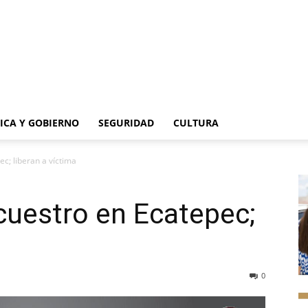
TICA Y GOBIERNO
SEGURIDAD
CULTURA
c; liberan a víctima
cuestro en Ecatepec;
0