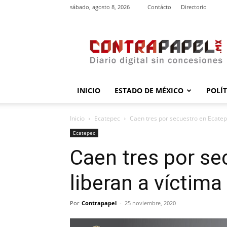
sábado, agosto 8, 2026
Contácto
Directorio
contrapapel.mx
INICIO
ESTADO DE MÉXICO
POLÍ
Inicio
Ecatepec
Caen tres por secuestro en Ecatepe
Ecatepec
Caen tres por se
liberan a víctima
Por
Contrapapel
-
25 noviembre, 2020