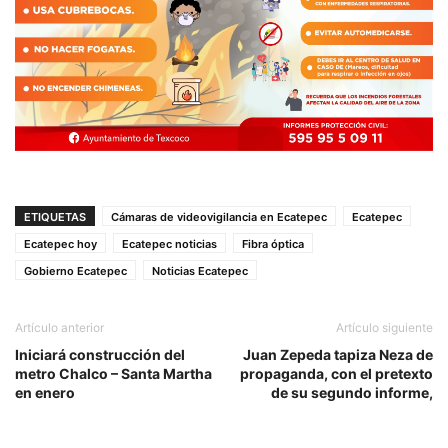
ETIQUETAS
Cámaras de videovigilancia en Ecatepec
Ecatepec
Ecatepec hoy
Ecatepec noticias
Fibra óptica
Gobierno Ecatepec
Noticias Ecatepec
Artículo anterior
Artículo siguiente
Iniciará construcción del
Juan Zepeda tapiza Neza de
metro Chalco – Santa Martha
propaganda, con el pretexto
en enero
de su segundo informe,