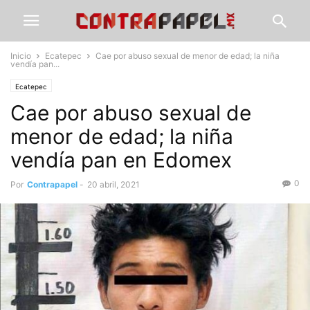
Inicio
Ecatepec
Cae por abuso sexual de menor de edad; la niña
vendía pan...
Ecatepec
Cae por abuso sexual de
menor de edad; la niña
vendía pan en Edomex
0
Por
Contrapapel
-
20 abril, 2021