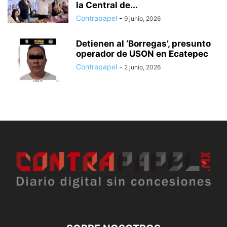
la Central de...
Contrapapel
-
9 junio, 2026
Detienen al ‘Borregas’, presunto
operador de USON en Ecatepec
Contrapapel
-
2 junio, 2026