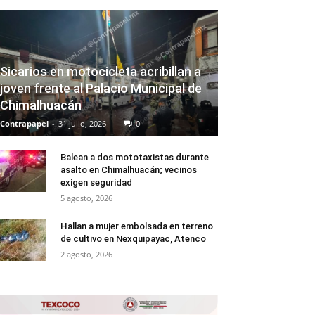
Sicarios en motocicleta acribillan a
joven frente al Palacio Municipal de
Chimalhuacán
Contrapapel
-
31 julio, 2026
0
Balean a dos mototaxistas durante
asalto en Chimalhuacán; vecinos
exigen seguridad
5 agosto, 2026
Hallan a mujer embolsada en terreno
de cultivo en Nexquipayac, Atenco
2 agosto, 2026