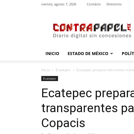
viernes, agosto 7, 2026
Contácto
Directorio
contrapapel.mx
INICIO
ESTADO DE MÉXICO
POLÍ
Inicio
Ecatepec
Ecatepec prepara elecciones tran
Ecatepec
Ecatepec prepar
transparentes pa
Copacis