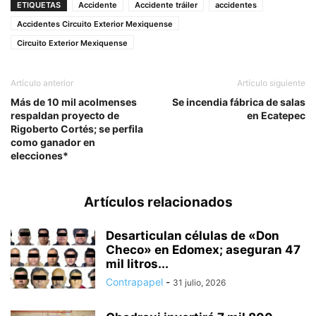
ETIQUETAS
Accidente
Accidente tráiler
accidentes
Accidentes Circuito Exterior Mexiquense
Circuito Exterior Mexiquense
Artículo anterior
Artículo siguiente
Más de 10 mil acolmenses
Se incendia fábrica de salas
respaldan proyecto de
en Ecatepec
Rigoberto Cortés; se perfila
como ganador en
elecciones*
Artículos relacionados
Desarticulan células de «Don
Checo» en Edomex; aseguran 47
mil litros...
Contrapapel
-
31 julio, 2026