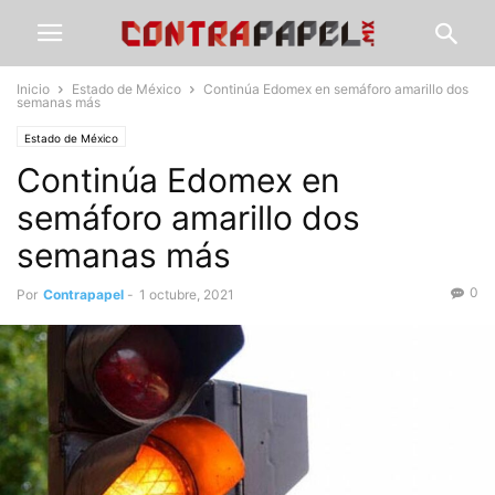
Inicio
Estado de México
Continúa Edomex en semáforo amarillo dos
semanas más
Estado de México
Continúa Edomex en
semáforo amarillo dos
semanas más
0
Por
Contrapapel
-
1 octubre, 2021