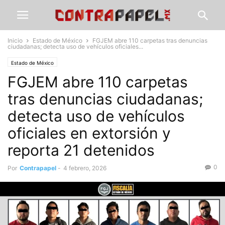
Inicio
Estado de México
FGJEM abre 110 carpetas tras denuncias
ciudadanas; detecta uso de vehículos oficiales...
Estado de México
FGJEM abre 110 carpetas
tras denuncias ciudadanas;
detecta uso de vehículos
oficiales en extorsión y
reporta 21 detenidos
0
Por
Contrapapel
-
4 febrero, 2026