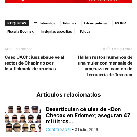
ETIQUETAS
21 detenidos
Edomex
falsos policías
FGJEM
Fiscalía Edomex
insignias apócrifas
Toluca
Artículo anterior
Artículo siguiente
Caso UACh: juez absuelve al
Hallan restos humanos de
rector de Chapingo por
una mujer con mensaje de
insuficiencia de pruebas
amenaza en camino de
terracería de Texcoco
Artículos relacionados
Desarticulan células de «Don
Checo» en Edomex; aseguran 47
mil litros...
Contrapapel
-
31 julio, 2026