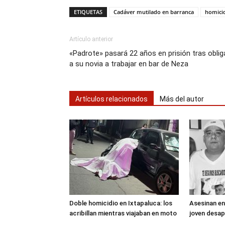
ETIQUETAS
Cadáver mutilado en barranca
homici
Artículo anterior
«Padrote» pasará 22 años en prisión tras oblig
a su novia a trabajar en bar de Neza
Artículos relacionados
Más del autor
Doble homicidio en Ixtapaluca: los
Asesinan en
acribillan mientras viajaban en moto
joven desap