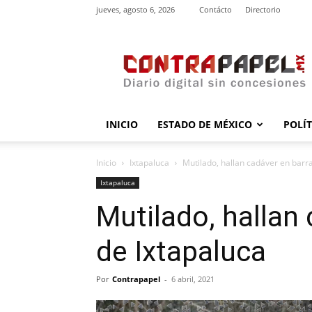
jueves, agosto 6, 2026
Contácto
Directorio
contrapapel.mx
INICIO
ESTADO DE MÉXICO
POLÍ
Inicio
Ixtapaluca
Mutilado, hallan cadáver en barr
Ixtapaluca
Mutilado, hallan
de Ixtapaluca
Por
Contrapapel
-
6 abril, 2021