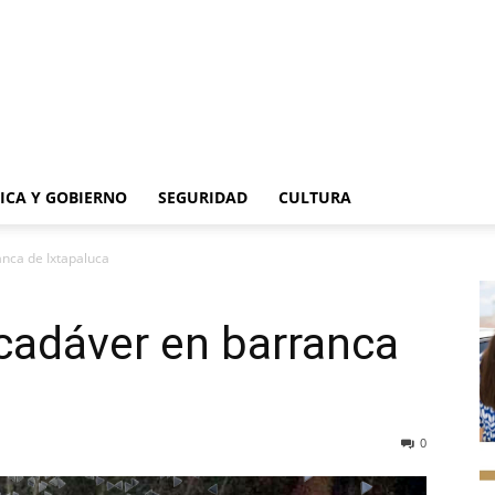
TICA Y GOBIERNO
SEGURIDAD
CULTURA
anca de Ixtapaluca
 cadáver en barranca
0