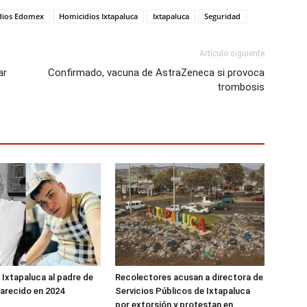
dios Edomex
Homicidios Ixtapaluca
Ixtapaluca
Seguridad
Artículo siguiente
ar
Confirmado, vacuna de AstraZeneca si provoca
trombosis
 Ixtapaluca al padre de
Recolectores acusan a directora de
arecido en 2024
Servicios Públicos de Ixtapaluca
por extorsión y protestan en