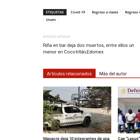
ETIQUETAS
Covid-19
Regreso a clases
Regreso 
Unam
Artículo anterior
Riña en bar deja dos muertos, entre ellos un
menor en Cocotitlán,Edomex
Artículos relacionados
Más del autor
Masacre deja 10 integrantes de una
Cae “Lexus”,