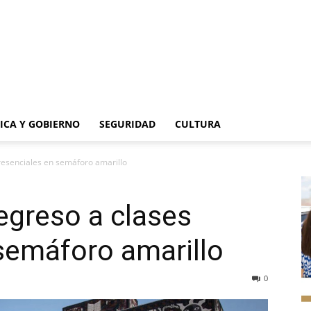
TICA Y GOBIERNO
SEGURIDAD
CULTURA
esenciales en semáforo amarillo
greso a clases
semáforo amarillo
0