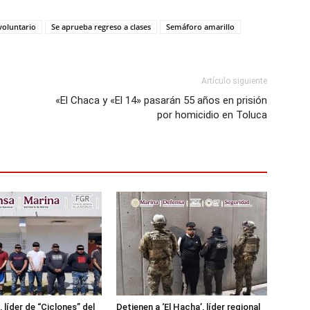
voluntario
Se aprueba regreso a clases
Semáforo amarillo
Artículo siguiente
«El Chaca y «El 14» pasarán 55 años en prisión
por homicidio en Toluca
 líder de “Ciclones” del
Detienen a ‘El Hacha’, líder regional