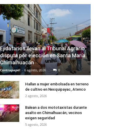
Ejidatarios llevan al Tribunal Agrario
disputa por elección en Santa María
Chimalhuacán
Contrapapel
-
6 agosto, 2026
0
Hallan a mujer embolsada en terreno
de cultivo en Nexquipayac, Atenco
2 agosto, 2026
Balean a dos mototaxistas durante
asalto en Chimalhuacán; vecinos
exigen seguridad
5 agosto, 2026