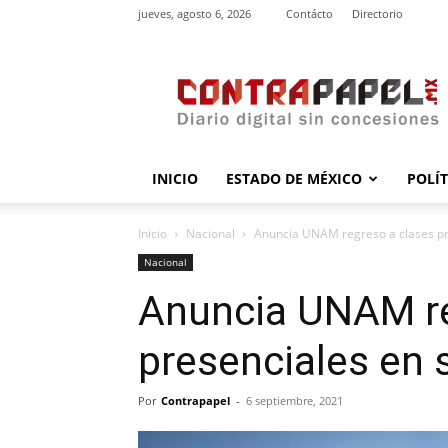
jueves, agosto 6, 2026
Contácto
Directorio
contrapapel.mx
INICIO
ESTADO DE MÉXICO
POLÍ
Inicio
Nacional
Anuncia UNAM regreso a clases pr
Nacional
Anuncia UNAM re
presenciales en 
Por
Contrapapel
-
6 septiembre, 2021