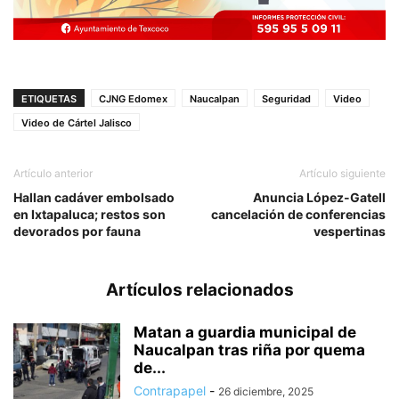
ETIQUETAS
CJNG Edomex
Naucalpan
Seguridad
Video
Video de Cártel Jalisco
Artículo anterior
Artículo siguiente
Hallan cadáver embolsado
Anuncia López-Gatell
en Ixtapaluca; restos son
cancelación de conferencias
devorados por fauna
vespertinas
Artículos relacionados
Matan a guardia municipal de
Naucalpan tras riña por quema
de...
Contrapapel
-
26 diciembre, 2025