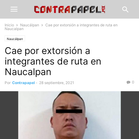
Inicio
Naucálpan
Cae por extorsión a integrantes de ruta en
Naucalpan
Naucálpan
Cae por extorsión a
integrantes de ruta en
Naucalpan
0
Por
Contrapapel
-
28 septiembre, 2021