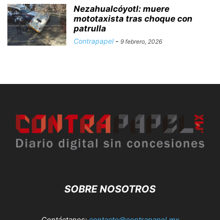
Nezahualcóyotl: muere
mototaxista tras choque con
patrulla
Contrapapel
-
9 febrero, 2026
SOBRE NOSOTROS
Contáctanos:
contacto@contrapapel.mx