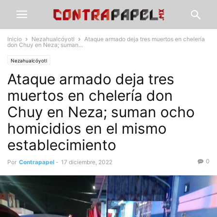
Inicio
Nezahualcóyotl
Ataque armado deja tres muertos en chelería
don Chuy en Neza; suman...
Nezahualcóyotl
Ataque armado deja tres
muertos en chelería don
Chuy en Neza; suman ocho
homicidios en el mismo
establecimiento
0
Por
Contrapapel
-
17 diciembre, 2022