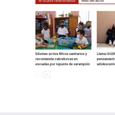
Artículos relacionados
Más del autor
Edomex activa filtros sanitarios y
Llama ISSE
recomienda cubrebocas en
pensamiento
escuelas por repunte de sarampión
adolescent