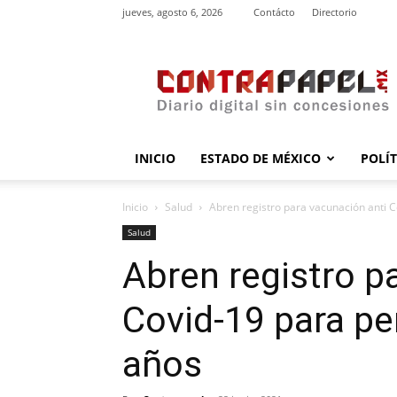
jueves, agosto 6, 2026
Contácto
Directorio
contrapapel.mx
INICIO
ESTADO DE MÉXICO
POLÍ
Inicio
Salud
Abren registro para vacunación anti C
Salud
Abren registro p
Covid-19 para pe
años