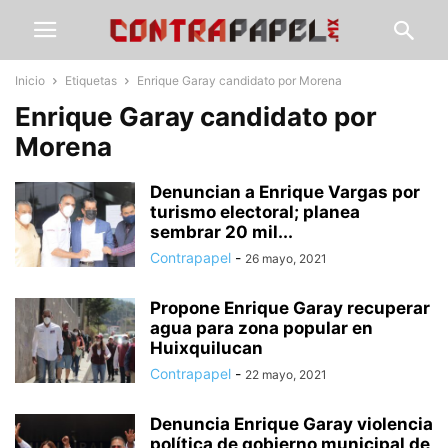
Inicio
Etiquetas
Enrique Garay candidato por Morena
Enrique Garay candidato por
Morena
Denuncian a Enrique Vargas por
turismo electoral; planea
sembrar 20 mil...
Contrapapel
-
26 mayo, 2021
Propone Enrique Garay recuperar
agua para zona popular en
Huixquilucan
Contrapapel
-
22 mayo, 2021
Denuncia Enrique Garay violencia
política de gobierno municipal de