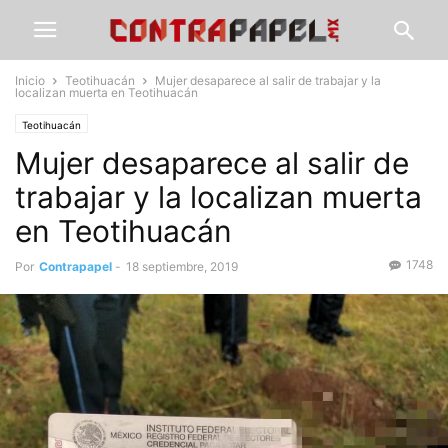
Inicio
Teotihuacán
Mujer desaparece al salir de trabajar y la
localizan muerta en Teotihuacán
Teotihuacán
Mujer desaparece al salir de
trabajar y la localizan muerta
en Teotihuacán
1748
Por
Contrapapel
-
18 septiembre, 2019