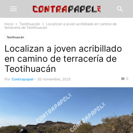
Inicio
Teotihuacán
Localizan a joven acribillado en camino de
terracería de Teotihuacán
Teotihuacán
Localizan a joven acribillado
en camino de terracería de
Teotihuacán
0
Por
Contrapapel
-
20 noviembre, 2025