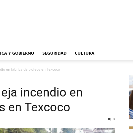
TICA Y GOBIERNO
SEGURIDAD
CULTURA
dio en fábrica de trofeos en Texcoco
eja incendio en
os en Texcoco
0