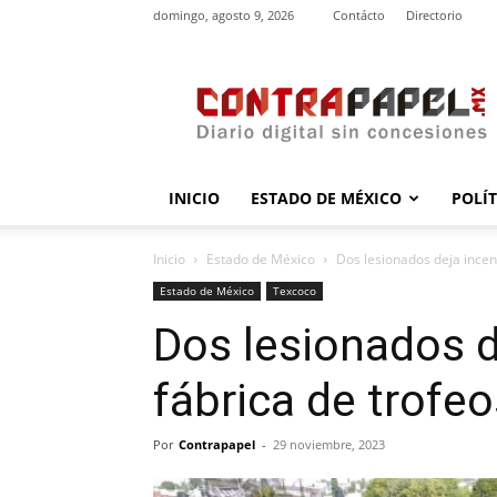
domingo, agosto 9, 2026
Contácto
Directorio
contrapapel.mx
INICIO
ESTADO DE MÉXICO
POLÍ
Inicio
Estado de México
Dos lesionados deja incen
Estado de México
Texcoco
Dos lesionados d
fábrica de trofe
Por
Contrapapel
-
29 noviembre, 2023