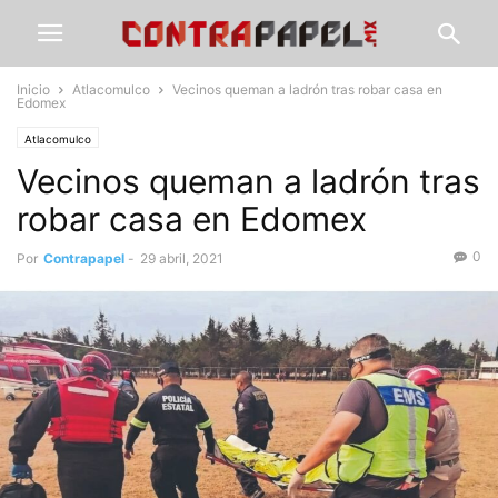
Inicio
Atlacomulco
Vecinos queman a ladrón tras robar casa en
Edomex
Atlacomulco
Vecinos queman a ladrón tras
robar casa en Edomex
0
Por
Contrapapel
-
29 abril, 2021