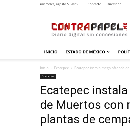
miércoles, agosto 5, 2026
Contácto
Directorio
contrapapel.mx
INICIO
ESTADO DE MÉXICO
POLÍ
Inicio
Ecatepec
Ecatepec instala mega ofrenda de 
Ecatepec
Ecatepec instala
de Muertos con 
plantas de cemp