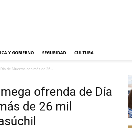
TICA Y GOBIERNO
SEGURIDAD
CULTURA
Día de Muertos con más de 26...
 mega ofrenda de Día
más de 26 mil
asúchil