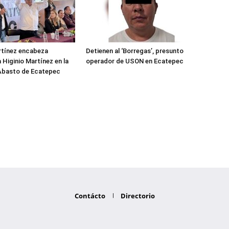
rtínez encabeza
Detienen al ‘Borregas’, presunto
 Higinio Martínez en la
operador de USON en Ecatepec
 Abasto de Ecatepec
Contácto
Directorio