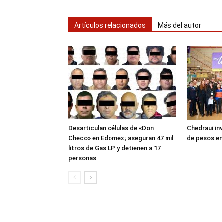
Artículos relacionados
Más del autor
Desarticulan células de «Don
Chedraui inv
Checo» en Edomex; aseguran 47 mil
de pesos en
litros de Gas LP y detienen a 17
personas