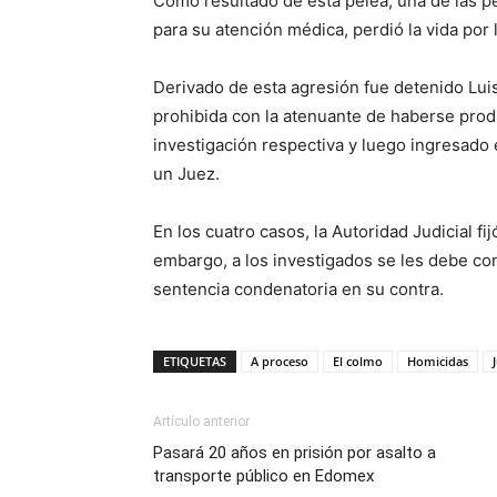
Como resultado de esta pelea, una de las pe
para su atención médica, perdió la vida por 
Derivado de esta agresión fue detenido Luis
prohibida con la atenuante de haberse produ
investigación respectiva y luego ingresado
un Juez.
En los cuatro casos, la Autoridad Judicial fi
embargo, a los investigados se les debe co
sentencia condenatoria en su contra.
ETIQUETAS
A proceso
El colmo
Homicidas
Artículo anterior
Pasará 20 años en prisión por asalto a
transporte público en Edomex