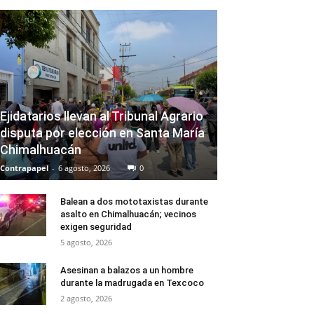
Ejidatarios llevan al Tribunal Agrario
disputa por elección en Santa María
Chimalhuacán
Contrapapel
-
6 agosto, 2026
0
Balean a dos mototaxistas durante
asalto en Chimalhuacán; vecinos
exigen seguridad
5 agosto, 2026
Asesinan a balazos a un hombre
durante la madrugada en Texcoco
2 agosto, 2026