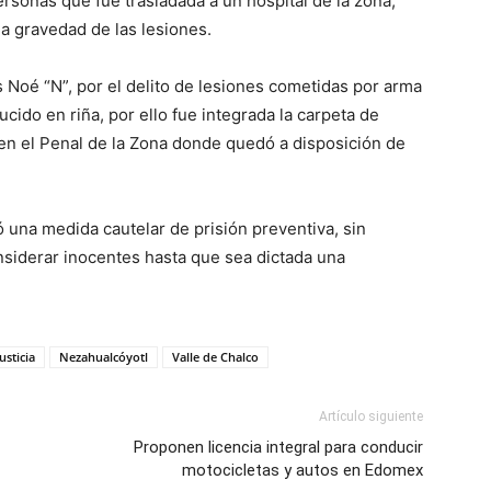
rsonas que fue trasladada a un hospital de la zona,
la gravedad de las lesiones.
 Noé “N”, por el delito de lesiones cometidas por arma
cido en riña, por ello fue integrada la carpeta de
 en el Penal de la Zona donde quedó a disposición de
jó una medida cautelar de prisión preventiva, sin
nsiderar inocentes hasta que sea dictada una
Justicia
Nezahualcóyotl
Valle de Chalco
Artículo siguiente
Proponen licencia integral para conducir
motocicletas y autos en Edomex