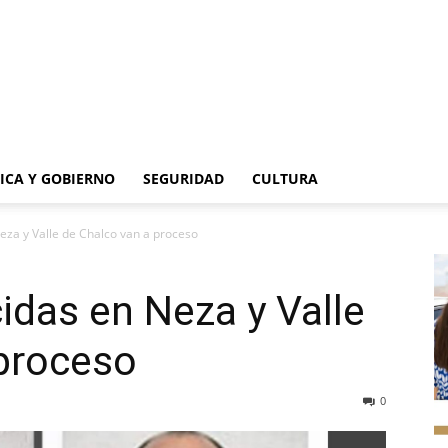
TICA Y GOBIERNO
SEGURIDAD
CULTURA
eza y Valle de Chalco van a proceso
das en Neza y Valle
 proceso
0