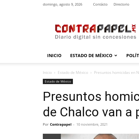
domingo, agosto 9, 2026
Contácto
Directorio
contrapapel.mx
INICIO
ESTADO DE MÉXICO
POLÍ
Inicio
Estado de México
Presuntos homicidas en N
Estado de México
Presuntos homici
de Chalco van a
Por
Contrapapel
-
10 noviembre, 2021