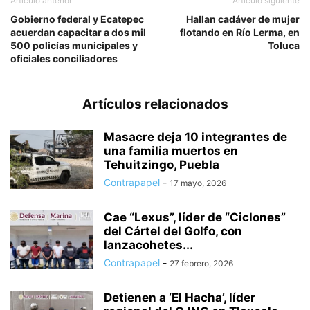
Artículo anterior
Artículo siguiente
Gobierno federal y Ecatepec
Hallan cadáver de mujer
acuerdan capacitar a dos mil
flotando en Río Lerma, en
500 policías municipales y
Toluca
oficiales conciliadores
Artículos relacionados
Masacre deja 10 integrantes de
una familia muertos en
Tehuitzingo, Puebla
Contrapapel
-
17 mayo, 2026
Cae “Lexus”, líder de “Ciclones”
del Cártel del Golfo, con
lanzacohetes...
Contrapapel
-
27 febrero, 2026
Detienen a ‘El Hacha’, líder