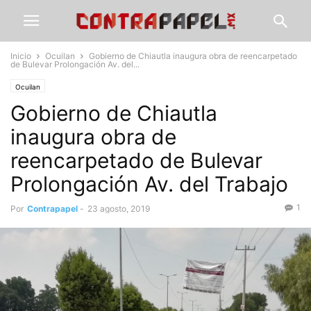
Inicio
Ocuilan
Gobierno de Chiautla inaugura obra de reencarpetado
de Bulevar Prolongación Av. del...
Ocuilan
Gobierno de Chiautla
inaugura obra de
reencarpetado de Bulevar
Prolongación Av. del Trabajo
1
Por
Contrapapel
-
23 agosto, 2019