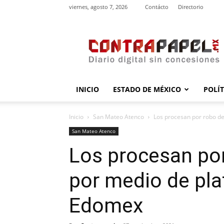
viernes, agosto 7, 2026
Contácto
Directorio
contrapapel.mx
INICIO
ESTADO DE MÉXICO
POLÍ
Inicio
San Mateo Atenco
Los procesan por robo de 
San Mateo Atenco
Los procesan por
por medio de pla
Edomex