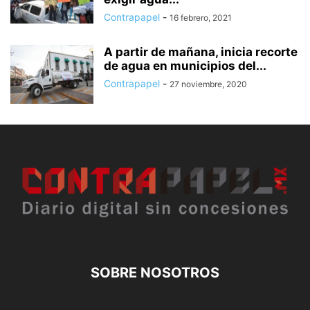
Contrapapel
-
16 febrero, 2021
A partir de mañana, inicia recorte
de agua en municipios del...
Contrapapel
-
27 noviembre, 2020
SOBRE NOSOTROS