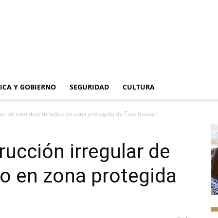
TICA Y GOBIERNO
SEGURIDAD
CULTURA
ar de complejo turístico en zona protegida de Teotihuacán
ucción irregular de
co en zona protegida