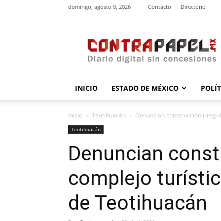
domingo, agosto 9, 2026
Contácto
Directorio
contrapapel.mx
INICIO
ESTADO DE MÉXICO
POLÍ
Inicio
Teotihuacán
Denuncian construcción irregul
Teotihuacán
Denuncian constr
complejo turísti
de Teotihuacán