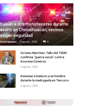
Balean a dos mototaxistas durante
asalto en Chimalhuacán; vecinos
exigen seguridad
Contrapapel
-
5 agosto, 2026
0
Octavio Martínez: fallo del TEEM
confirma “guerra sucia” contra
Azucena Cisneros
6 agosto, 2026
Asesinan a balazos a un hombre
durante la madrugada en Texcoco
2 agosto, 2026