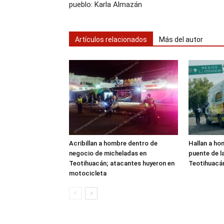
pueblo: Karla Almazán
Artículos relacionados
Más del autor
Acribillan a hombre dentro de
Hallan a ho
negocio de micheladas en
puente de l
Teotihuacán; atacantes huyeron en
Teotihuacá
motocicleta