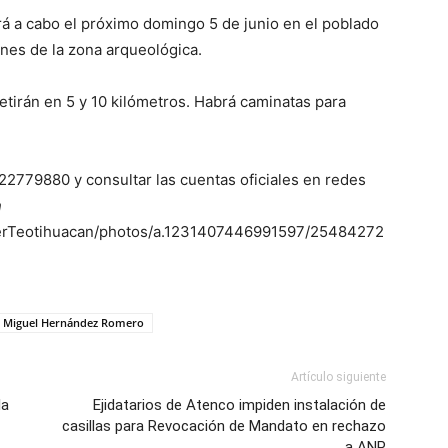
rá a cabo el próximo domingo 5 de junio en el poblado
ones de la zona arqueológica.
tirán en 5 y 10 kilómetros. Habrá caminatas para
2779880 y consultar las cuentas oficiales en redes
n
jerTeotihuacan/photos/a.1231407446991597/25484272
r Miguel Hernández Romero
Artículo siguiente
la
Ejidatarios de Atenco impiden instalación de
casillas para Revocación de Mandato en rechazo
a ANP