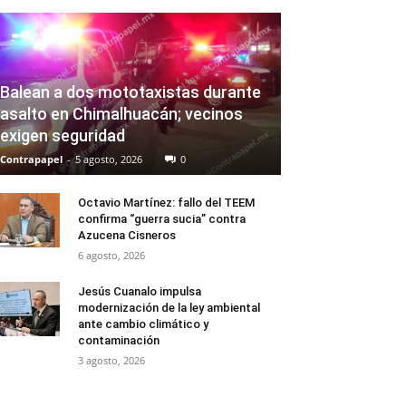
Balean a dos mototaxistas durante
asalto en Chimalhuacán; vecinos
exigen seguridad
Contrapapel
-
5 agosto, 2026
0
Octavio Martínez: fallo del TEEM
confirma “guerra sucia” contra
Azucena Cisneros
6 agosto, 2026
Jesús Cuanalo impulsa
modernización de la ley ambiental
ante cambio climático y
contaminación
3 agosto, 2026