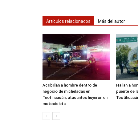
Artículos relacionados
Más del autor
Acribillan a hombre dentro de
Hallan a ho
negocio de micheladas en
puente de l
Teotihuacán; atacantes huyeron en
Teotihuacá
motocicleta