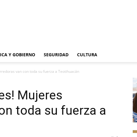
TICA Y GOBIERNO
SEGURIDAD
CULTURA
orredoras van con toda su fuerza a Teotihuacán
res! Mujeres
on toda su fuerza a