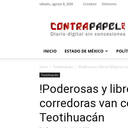
sábado, agosto 8, 2026
Contácto
Directorio
contrapapel.mx
INICIO
ESTADO DE MÉXICO
POLÍ
Inicio
Teotihuacán
!Poderosas y libres! Mujeres c
Teotihuacán
!Poderosas y lib
corredoras van c
Teotihuacán