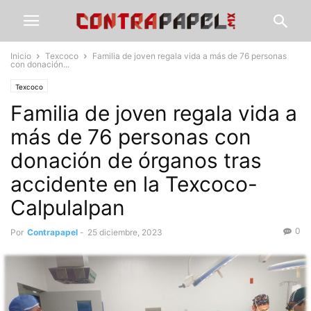
Inicio
Texcoco
Familia de joven regala vida a más de 76 personas
con donación...
Texcoco
Familia de joven regala vida a
más de 76 personas con
donación de órganos tras
accidente en la Texcoco-
Calpulalpan
0
Por
Contrapapel
-
25 diciembre, 2023