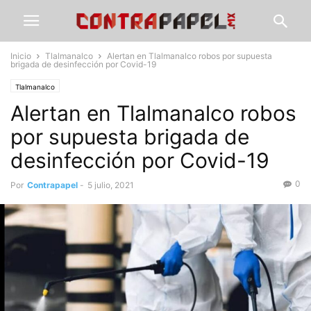
Inicio
Tlalmanalco
Alertan en Tlalmanalco robos por supuesta
brigada de desinfección por Covid-19
Tlalmanalco
Alertan en Tlalmanalco robos
por supuesta brigada de
desinfección por Covid-19
0
Por
Contrapapel
-
5 julio, 2021