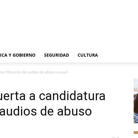
TICA Y GOBIERNO
SEGURIDAD
CULTURA
as filtración de audios de abuso sexual
erta a candidatura
e audios de abuso