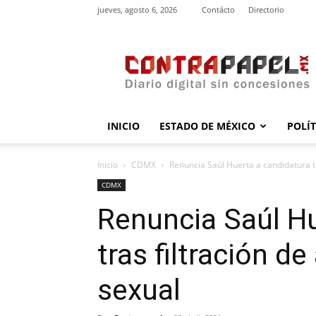
jueves, agosto 6, 2026
Contácto
Directorio
contrapapel.mx
INICIO
ESTADO DE MÉXICO
POLÍ
Inicio
CDMX
Renuncia Saúl Huerta a candidatura tr
CDMX
Renuncia Saúl Hu
tras filtración d
sexual