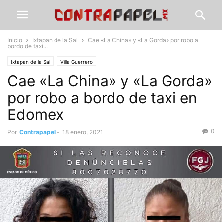
Inicio
Ixtapan de la Sal
Cae «La China» y «La Gorda» por robo a
bordo de taxi...
Ixtapan de la Sal
Villa Guerrero
Cae «La China» y «La Gorda»
por robo a bordo de taxi en
Edomex
0
Por
Contrapapel
-
18 enero, 2021