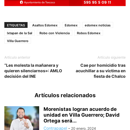
ETIQUETAS
Asaltos Edomex
Edomex
edomex noticias
Ixtapan de la Sal
Robo con Violencia
Robos Edomex
Villa Guerrero
Artículo anterior
Artículo siguiente
“Les molesta la mañanera y
Cae por homicidio tras
quieren silenciarnos»: AMLO
acuchillar a su víctima en
decisión del INE
fiesta de Chalco
Artículos relacionados
Morenistas logran acuerdo de
unidad en Villa Guerrero; David
Ortega será...
Contrapapel
-
20 enero, 2024