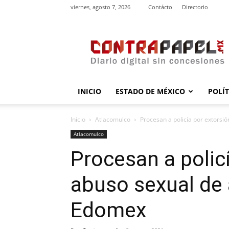
viernes, agosto 7, 2026
Contácto
Directorio
contrapapel.mx
INICIO
ESTADO DE MÉXICO
POLÍ
Inicio
Atlacomulco
Procesan a policía por extorsi
Atlacomulco
Procesan a policí
abuso sexual de
Edomex