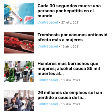
HUIXQUILUCAN
INTERNACIONAL
ISIDRO FABELA
IXTAPALUCA
Cada 30 segundos muere una
persona por hepatitis en el
IXTAPAN DE LA SAL
IXTLAHUACA
JALTENCO
JILOTEPEC
mundo
JILOTZINGO
JIQUIPILCO
JOCOTITLÁN
JOCOTZINGO
Contrapapel
-
27 julio, 2021
JUCHITEPEC
LA PAZ
LEGISLATURA
LERMA
MALINALCO
MELCHOR OCAMPO
METEPEC
MONTERREY
MORELOS
Trombosis por vacunas anticovid
NACIONAL
NAUCÁLPAN
NEXTLALPAN
NEZAHUALCÓYOTL
afecta más a mujeres
NICOLÁS ROMERO
NOPALTEPEC
OCOYOACAC
OCUILAN
Contrapapel
-
15 abril, 2021
OTUMBA
OTZOLOTEPEC
OZUMBA
PAPALOTLA
POLÍTICA
POLOTITLÁN
SALUD
SAN JOSÉ DEL RINCÓN
SAN MARTÍN DE LAS PIRÁMIDES
Hombres más borrachos que
SAN MATEO ATENCO
SEGURIDAD
mujeres; alcohol causa 85 mil
SIN CATEGORÍA
SOYANIQUILPAN
TECÁMAC
TECNOLOGÍA
muertes al...
TEJUPILCO
TEMAMATLA
TEMASCALAPA
TEMASCALCINGO
Contrapapel
-
13 abril, 2021
TEMASCALTEPEC
TEMOAYA
TENANCINGO
TENANGO DEL AIRE
26 millones de empleos se han
perdido a causa de la...
Contrapapel
-
10 abril, 2021