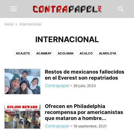
Inicio
Internacional
INTERNACIONAL
ACAJETE
ACAMBAY
ACOLMAN
ACULCO
ALMOLOYA
ÁLVARO OBREGÓN
AMANALCO
AMEALCO
AMECAMECA
APAXCO
ATENCO
ATIZAPÁN
ATLACOMULCO
ATLAUTLA
AXAPUSCO
Restos de mexicanos fallecidos
AZCAPOTZALCO
CALIMAYA
en el Everest son repatriados
CALPULALPAN
CDMX
CHALCO
CHAPA DE MOTA
CHAPINGO
CHIAUTLA
CHICOLOAPAN
Contrapapel
-
28 julio, 2023
CHICONCUAC
CHIMALHUACÁN
CLIMA
COACALCO
COATEPEC DE HARINAS
COCOTITLÁN
COYOTEPEC
CUAUTITLÁN
Ofrecen en Philadelphia
CUAUTITLÁN IZCALLI
CUAUTLA
CULTURA
DEPORTE
ECATEPEC
recompensa por americanistas
ECATZINGO
EDUCACIÓN
ELECCIÓN ESTADO DE MÉXICO
que mataron a hombre...
ELECCIONES EDOMEX
ESTADO DE MÉXICO
GOBIERNO
GUERRERO
Contrapapel
-
18 septiembre, 2021
GUSTAVO A. MADERO
HIDALGO
HUEHUETOCA
HUEYPOXTLA