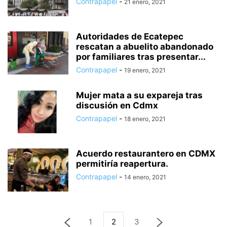
Contrapapel
-
21 enero, 2021
Autoridades de Ecatepec
rescatan a abuelito abandonado
por familiares tras presentar...
Contrapapel
-
19 enero, 2021
Mujer mata a su expareja tras
discusión en Cdmx
Contrapapel
-
18 enero, 2021
Acuerdo restaurantero en CDMX
permitiría reapertura.
Contrapapel
-
14 enero, 2021
1
2
3